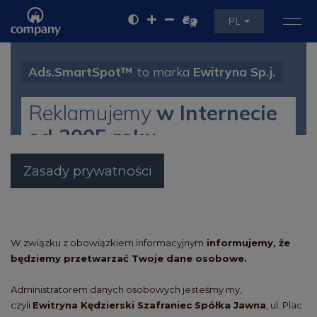
PL
Ads.SmartSpot™
to marka
Ewitryna Sp.j.
Reklamujemy
w Internecie
od 2005 roku.
Zasady prywatności
W związku z obowiązkiem informacyjnym
informujemy, że
będziemy przetwarzać Twoje dane osobowe.
Administratorem danych osobowych jesteśmy my,
czyli
Ewitryna Kędzierski Szafraniec Spółka Jawna
, ul. Plac