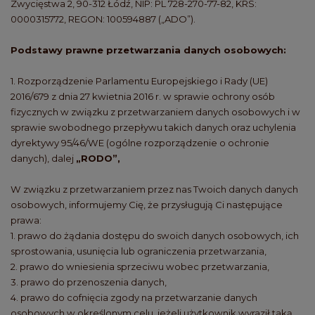
Zwycięstwa 2, 90-312 Łódź, NIP: PL 728-270-77-82, KRS:
0000315772, REGON: 100594887 („ADO”).
Podstawy prawne przetwarzania danych osobowych:
1. Rozporządzenie Parlamentu Europejskiego i Rady (UE)
2016/679 z dnia 27 kwietnia 2016 r. w sprawie ochrony osób
fizycznych w związku z przetwarzaniem danych osobowych i w
sprawie swobodnego przepływu takich danych oraz uchylenia
dyrektywy 95/46/WE (ogólne rozporządzenie o ochronie
danych), dalej
„RODO”,
W związku z przetwarzaniem przez nas Twoich danych danych
osobowych, informujemy Cię, że przysługują Ci następujące
prawa:
1. prawo do żądania dostępu do swoich danych osobowych, ich
sprostowania, usunięcia lub ograniczenia przetwarzania,
2. prawo do wniesienia sprzeciwu wobec przetwarzania,
3. prawo do przenoszenia danych,
4. prawo do cofnięcia zgody na przetwarzanie danych
osobowych w określonym celu, jeżeli użytkownik wyraził taką